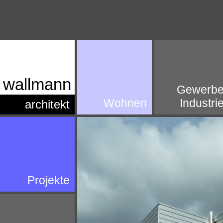
wallmann
Gewerb
Wohnen
Industri
arch
itekt
Projekte