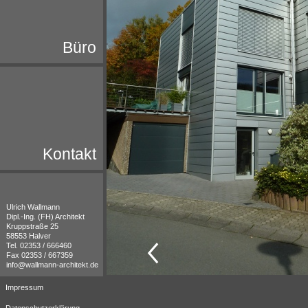
Büro
Kontakt
Ulrich Wallmann
Dipl.-
Ing. (FH) Architekt
Kruppstraße 25
58553 Halver
Tel. 02353 / 666460
Fax 02353 / 667359
info@wallmann-
architekt.de
Impressum